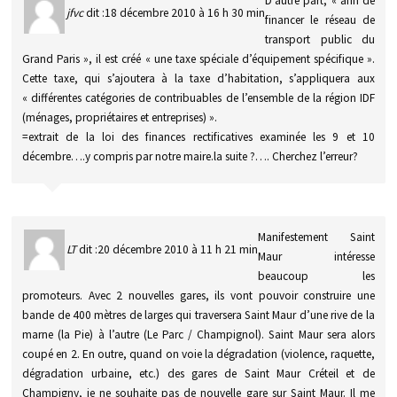
D’autre part, « afin de
jfvc
dit :
18 décembre 2010 à 16 h 30 min
financer le réseau de
transport public du
Grand Paris », il est créé « une taxe spéciale d’équipement spécifique ».
Cette taxe, qui s’ajoutera à la taxe d’habitation, s’appliquera aux
« différentes catégories de contribuables de l’ensemble de la région IDF
(ménages, propriétaires et entreprises) ».
=extrait de la loi des finances rectificatives examinée les 9 et 10
décembre….y compris par notre maire.la suite ?…. Cherchez l’erreur?
Manifestement Saint
LT
dit :
20 décembre 2010 à 11 h 21 min
Maur intéresse
beaucoup les
promoteurs. Avec 2 nouvelles gares, ils vont pouvoir construire une
bande de 400 mètres de larges qui traversera Saint Maur d’une rive de la
marne (la Pie) à l’autre (Le Parc / Champignol). Saint Maur sera alors
coupé en 2. En outre, quand on voie la dégradation (violence, raquette,
dégradation urbaine, etc.) des gares de Saint Maur Créteil et de
Champigny, je ne souhaite pas de nouvelle gare sur Saint Maur. Il me