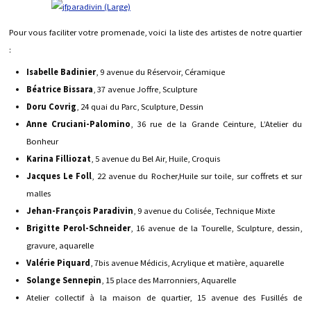
Pour vous faciliter votre promenade, voici la liste des artistes de notre quartier
:
Isabelle Badinier
, 9 avenue du Réservoir, Céramique
Béatrice Bissara
, 37 avenue Joffre, Sculpture
Doru Covrig
, 24 quai du Parc, Sculpture, Dessin
Anne Cruciani-Palomino
, 36 rue de la Grande Ceinture, L’Atelier du
Bonheur
Karina Filliozat
, 5 avenue du Bel Air, Huile, Croquis
Jacques Le Foll
, 22 avenue du Rocher,Huile sur toile, sur coffrets et sur
malles
Jehan-François Paradivin
, 9 avenue du Colisée, Technique Mixte
Brigitte Perol-Schneider
, 16 avenue de la Tourelle, Sculpture, dessin,
gravure, aquarelle
Valérie Piquard
, 7bis avenue Médicis, Acrylique et matière, aquarelle
Solange Sennepin
, 15 place des Marronniers, Aquarelle
Atelier collectif à la maison de quartier, 15 avenue des Fusillés de