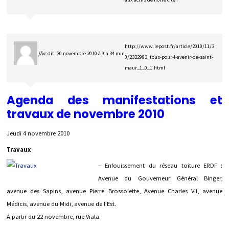
http://www.lepost.fr/article/2010/11/3
jfvc
dit :
30 novembre 2010 à 9 h 34 min
0/2322993_tous-pour-l-avenir-de-saint-
maur_1_0_1.html
Agenda des manifestations et
travaux de novembre 2010
Jeudi 4 novembre 2010
Travaux
– Enfouissement du réseau toiture ERDF :
Avenue du Gouverneur Général Binger,
avenue des Sapins, avenue Pierre Brossolette, Avenue Charles VII, avenue
Médicis, avenue du Midi, avenue de l’Est.
A partir du 22 novembre, rue Viala.