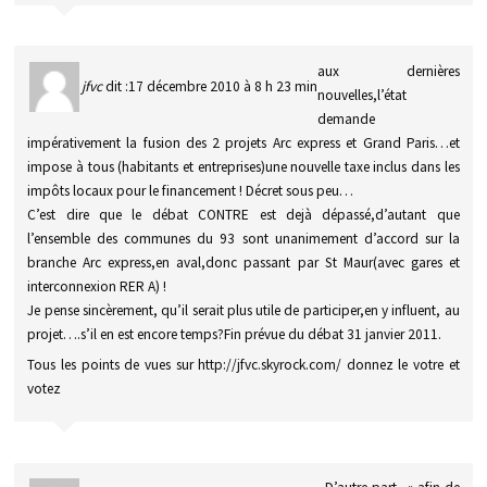
aux dernières
jfvc
dit :
17 décembre 2010 à 8 h 23 min
nouvelles,l’état
demande
impérativement la fusion des 2 projets Arc express et Grand Paris…et
impose à tous (habitants et entreprises)une nouvelle taxe inclus dans les
impôts locaux pour le financement ! Décret sous peu…
C’est dire que le débat CONTRE est dejà dépassé,d’autant que
l’ensemble des communes du 93 sont unanimement d’accord sur la
branche Arc express,en aval,donc passant par St Maur(avec gares et
interconnexion RER A) !
Je pense sincèrement, qu’il serait plus utile de participer,en y influent, au
projet….s’il en est encore temps?Fin prévue du débat 31 janvier 2011.
Tous les points de vues sur http://jfvc.skyrock.com/ donnez le votre et
votez