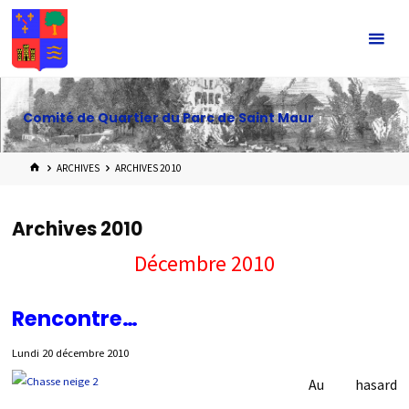
Skip
to
content
Comité de Quartier du Parc de Saint Maur
HOME
ARCHIVES
ARCHIVES 2010
Archives 2010
Décembre 2010
Rencontre…
Lundi 20 décembre 2010
Au hasard