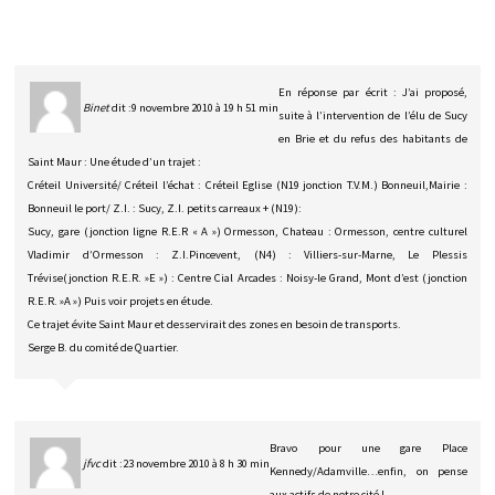
En réponse par écrit : J’ai proposé,
Binet
dit :
9 novembre 2010 à 19 h 51 min
suite à l’intervention de l’élu de Sucy
en Brie et du refus des habitants de
Saint Maur : Une étude d’un trajet :
Créteil Université/ Créteil l’échat : Créteil Eglise (N19 jonction T.V.M.) Bonneuil,Mairie :
Bonneuil le port/ Z.I. : Sucy, Z.I. petits carreaux + (N19):
Sucy, gare (jonction ligne R.E.R « A ») Ormesson, Chateau : Ormesson, centre culturel
Vladimir d’Ormesson : Z.I.Pincevent, (N4) : Villiers-sur-Marne, Le Plessis
Trévise(jonction R.E.R. »E ») : Centre Cial Arcades : Noisy-le Grand, Mont d’est (jonction
R.E.R. »A ») Puis voir projets en étude.
Ce trajet évite Saint Maur et desservirait des zones en besoin de transports.
Serge B. du comité de Quartier.
Bravo pour une gare Place
jfvc
dit :
23 novembre 2010 à 8 h 30 min
Kennedy/Adamville…enfin, on pense
aux actifs de notre cité !