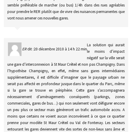
semble préférable de marcher (ou bus) 1/4h dans des rues agréables
pour prendre le RER plutôt que de vivre des nuisances permanentes que
vont nous amener ces nouvelles gares.
La solution qui aurait
ER
dit :
20 décembre 2010 à 14 h 22 min
le moins d’impact
négatif sur la ville serait
une gare d’interconnexion à St Maur Créteil et non pas Champigny. Dans
l’hypothèse Champigny, en effet, même sans gares intermédiaires
supplémentaires, il est difficile d’imaginer que le paysage urbain ne
serait pas affecté en profondeur jusque dans le quartier du Parc, même
si la gare se trouve en périphérie. Cette gare s’accompagnera
nécessairement d’aménagements conséquents (parkings, zones
commerciales, gares de bus…) qui non seulement vont défigurer encore
un peu plus ce secteur mais généreront un trafic automobile accru. A
moins que certains ne voient aucun inconvénient à ce que ce quartier
prenne pour modèle St Maur Créteil ou Val de Fontenay. Les secteurs
entourant les gares deviennent vite des sortes de non-lieux sans âme et