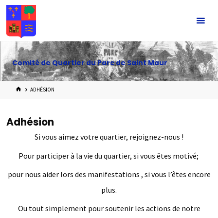
Skip
to
content
Comité de Quartier du Parc de Saint Maur
HOME
ADHÉSION
Adhésion
Si vous aimez votre quartier, rejoignez-nous !
Pour participer à la vie du quartier, si vous êtes motivé;
pour nous aider lors des manifestations , si vous l’êtes encore
plus.
Ou tout simplement pour soutenir les actions de notre