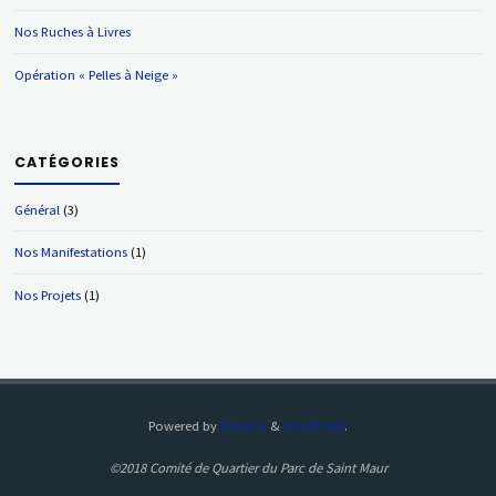
Nos Ruches à Livres
Opération « Pelles à Neige »
CATÉGORIES
Général
(3)
Nos Manifestations
(1)
Nos Projets
(1)
Powered by
Kahuna
&
WordPress
.
©2018 Comité de Quartier du Parc de Saint Maur