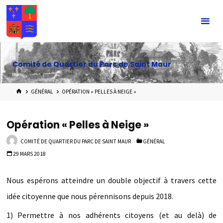
Skip
to
content
Comité de Quartier du Parc de Saint Maur
HOME
GÉNÉRAL
OPÉRATION « PELLES À NEIGE »
Opération « Pelles à Neige »
COMITÉ DE QUARTIER DU PARC DE SAINT MAUR
GÉNÉRAL
29 MARS 2018
Nous espérons atteindre un double objectif à travers cette
idée citoyenne que nous pérennisons depuis 2018.
1) Permettre à nos adhérents citoyens (et au delà) de