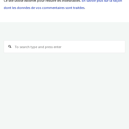
Ce site utilise Akismet pour réduire les indésirables.
En savoir plus sur la façon
dont les données de vos commentaires sont traitées
.
Se
for