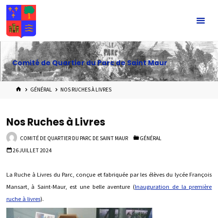
Skip
to
content
Comité de Quartier du Parc de Saint Maur
HOME
GÉNÉRAL
NOS RUCHES À LIVRES
Nos Ruches à Livres
COMITÉ DE QUARTIER DU PARC DE SAINT MAUR
GÉNÉRAL
26 JUILLET 2024
La Ruche à Livres du Parc, conçue et fabriquée par les élèves du lycée François
Mansart, à Saint-Maur, est une belle aventure (
Inauguration de la première
ruche à livres
).